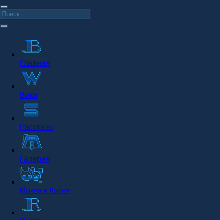
Главная
Вики
Рассказы
Галерея
Мыхня и Кысня