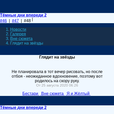
Тёмные дни впереди 2
#46
|
#47
| #48
Новости
Галерея
Вне сюжета
Глядит на звёзды
Глядит на звёзды
Не планировала в тот вечер рисовать, но после
отбоя - неожиданное вдохновение, поэтому вот
родилось на скору руку.
От 25 августа 2020 06:26
Бестари
Вне сюжета
Я и Жёлтый
Тёмные дни впереди 2