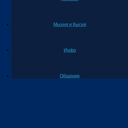
Мыхня и Кысня
Инфо
Общение