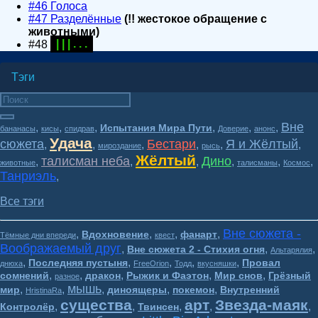
#46 Голоса
#47 Разделённые
(!! жестокое обращение с
животными)
#48
| | | . . .
Тэги
Вне
,
,
,
,
,
,
Испытания Мира Пути
бананасы
кисы
спидрав
Доверие
анонс
Удача
сюжета
Бестари
Я и Жёлтый
,
,
,
,
,
,
мироздание
рысь
Жёлтый
талисман неба
Дино
,
,
,
,
,
,
животные
талисманы
Космос
Танриэль
,
Все тэги
Вне сюжета -
,
,
,
,
Вдохновение
фанарт
Тёмные дни впереди
квест
Воображаемый друг
,
,
,
Вне сюжета 2 - Стихия огня
Альтарялия
,
,
,
,
,
Последняя пустыня
Провал
днюха
FreeOrion
Тодд
вкусняшки
,
,
,
,
,
сомнений
дракон
Рыжик и Фаэтон
Мир снов
Грёзный
разное
мышь
,
,
,
,
,
мир
диноящеры
покемон
Внутренний
HristinaRa
существа
арт
Звезда-маяк
,
,
,
,
,
Контролёр
Твинсен