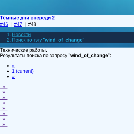
Тёмные дни впереди 2
#46
|
#47
| #48
Новости
Поиск по тэгу "
wind_of_change
"
Технические работы.
Результаты поиска по запросу "
wind_of_change
":
«
1
(current)
»
»
»
»
»
»
»
»
»