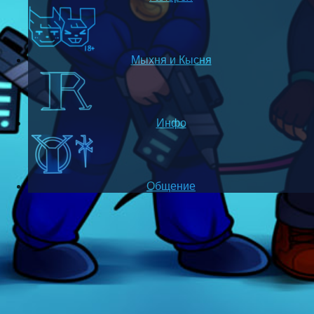
Мыхня и Кысня
Инфо
Общение