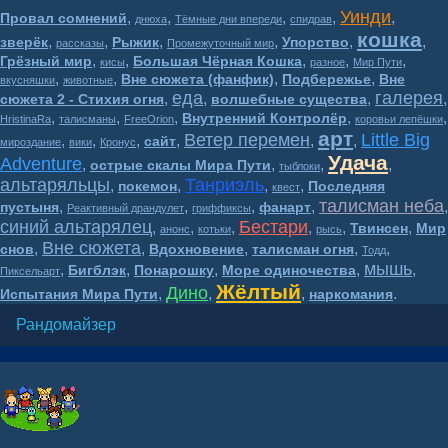
Уинди
,
,
,
,
,
Провал сомнений
днюха
Тёмные дни впереди
спидрав
кошка
,
,
,
,
,
,
зверёк
Рыжик
Упорство
рассказы
Промежуточный мир
,
,
,
,
,
Грёзный мир
Большая Чёрная Кошка
кисы
разное
Мир Пути
,
,
,
,
Вне сюжета (фанфик)
Подбережье
Вне
вкусняшки
животные
еда
галерея
,
,
,
,
сюжета 2 - Стихия огня
волшебные существа
,
,
,
,
,
Внутренний Контролёр
HristinaRa
талисманы
FreeOrion
коровьи лепёшки
арт
Ветер перемен
Little Big
,
,
,
,
,
,
сайт
мироздание
вики
Кронус
Удача
Adventure
,
,
,
,
острые скалы Мира Пути
тыблоки
альтаряльцы
Танриэль
,
,
,
,
покемон
Последняя
квест
талисман неба
,
,
,
,
,
пустыня
фанарт
Реактивный драндулет
гриффиксы
синий альтарялец
Бестари
,
,
,
,
,
,
Твинсен
Мир
анонс
котьки
рысь
Вне сюжета
,
,
,
,
,
снов
Вдохновение
талисман огня
Тодд
мышь
,
,
,
,
,
Бигблэк
Понарошку
Море одиночества
Пиксельарт
Жёлтый
Дино
,
,
,
.
Испытания Мира Пути
наркомания
Рандомайзер