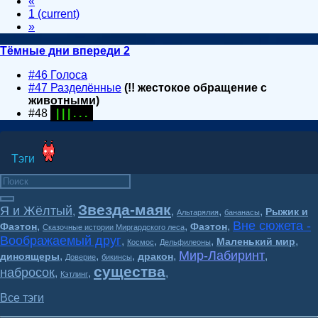
«
1
(current)
»
Тёмные дни впереди 2
#46 Голоса
#47 Разделённые
(!! жестокое обращение с
животными)
#48
| | | . . .
Тэги
Звезда-маяк
Я и Жёлтый
,
,
,
,
Рыжик и
Альтарялия
бананасы
Вне сюжета -
,
,
,
Фаэтон
Фаэтон
Сказочные истории Миргардского леса
Воображаемый друг
,
,
,
,
Маленький мир
Космос
Дельфилеоны
Мир-Лабиринт
,
,
,
,
,
диноящеры
дракон
Доверие
бикинсы
существа
набросок
,
,
,
Кэтлинг
Все тэги