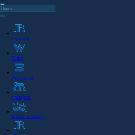
Главная
Вики
Рассказы
Галерея
Мыхня и Кысня