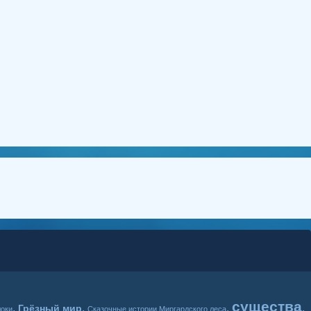
существа
,
,
,
,
Грёзный мир
локи
Сказочные истории Миргардского леса