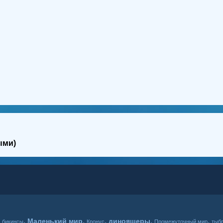
ыми)
,
,
,
,
,
,
Маленький мир
диноящеры
бикинсы
Кронус
Промежуточный мир
тыб