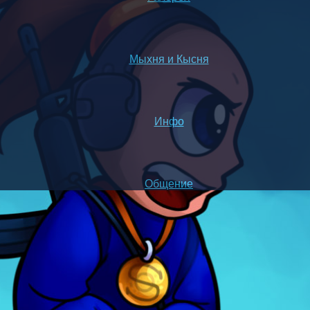
Мыхня и Кысня
Инфо
Общение