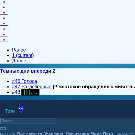
»
»
»
»
»
»
»
»
Ранее
1
(current)
Далее
Тёмные дни впереди 2
#46 Голоса
#47 Разделённые
(!! жестокое обращение с животн
#48
| | | . . .
Тэги
,
,
,
Вне сюжета (фанфик)
Испытания Мира Пути
Мир Пути
Пиксельарт