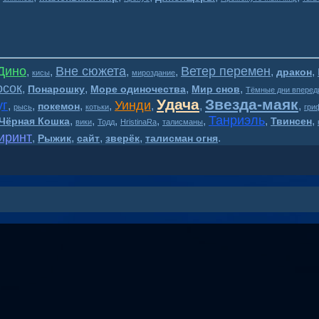
Дино
Вне сюжета
Ветер перемен
,
,
,
,
,
,
дракон
кисы
мироздание
осок
,
,
,
,
Понарошку
Море одиночества
Мир снов
Тёмные дни вперед
Удача
Звезда-маяк
уг
Уинди
,
,
,
,
,
,
,
покемон
рысь
котьки
гри
Танриэль
,
,
,
,
,
,
,
Чёрная Кошка
Твинсен
вики
Тодд
HristinaRa
талисманы
иринт
,
,
,
,
.
Рыжик
сайт
зверёк
талисман огня
Волшебный мир BesTary* 16+
2018-2026
&
Supports by Bootstrap4 and 🐾 lynx's paws.