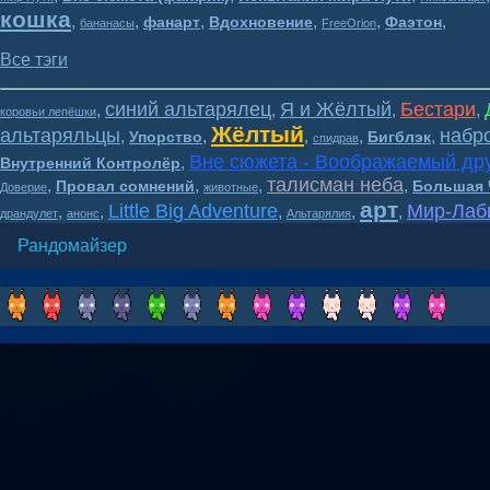
кошка
,
,
,
,
,
,
фанарт
Вдохновение
Фаэтон
бананасы
FreeOrion
Все тэги
синий альтарялец
Я и Жёлтый
Бестари
,
,
,
,
коровьи лепёшки
Жёлтый
альтаряльцы
набр
,
,
,
,
,
Упорство
Бигблэк
спидрав
Вне сюжета - Воображаемый др
,
Внутренний Контролёр
талисман неба
,
,
,
,
Провал сомнений
Большая 
Доверие
животные
арт
Little Big Adventure
Мир-Лаб
,
,
,
,
,
драндулет
анонс
Альтарялия
Рандомайзер