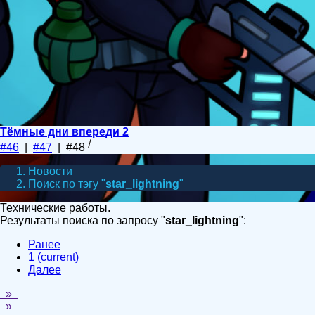
Тёмные дни впереди 2
#46
|
#47
| #48
Новости
Поиск по тэгу "
star_lightning
"
Технические работы.
Результаты поиска по запросу "
star_lightning
":
Ранее
1
(current)
Далее
»
»