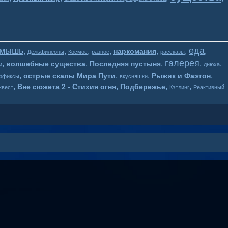
мышь
еда
,
,
,
,
,
,
,
наркомания
Дельфилеоны
Космос
разное
рассказы
галерея
,
,
,
,
,
волшебные существа
Последняя пустыня
и
днюха
,
,
,
,
острые скалы Мира Пути
Рыжик и Фаэтон
ффиксы
вкусняшки
,
,
,
,
Вне сюжета 2 - Стихия огня
Подбережье
квест
Кэтлинг
Реактивный