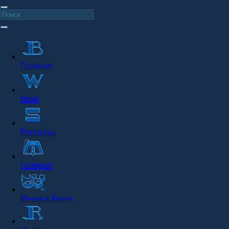
Главная
Вики
Рассказы
Галерея
Мыхня и Кысня