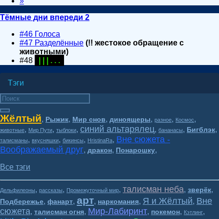
»
Тёмные дни впереди 2
#46 Голоса
#47 Разделённые
(!! жестокое обращение с
животными)
#48
| | | . . .
Тэги
Жёлтый
,
,
,
,
,
,
Рыжик
Мир снов
диноящеры
разное
Космос
синий альтарялец
,
,
,
,
,
,
Бигблэк
животные
Мир Пути
тыблоки
бананасы
Вне сюжета -
,
,
,
,
талисманы
вкусняшки
бикинсы
HristinaRa
Воображаемый друг
,
,
,
дракон
Понарошку
Все тэги
талисман неба
,
,
,
,
,
зверёк
Дельфилеоны
рассказы
Промежуточный мир
арт
Я и Жёлтый
Вне
,
,
,
,
,
Подбережье
фанарт
наркомания
сюжета
Мир-Лабиринт
,
,
,
,
,
талисман огня
покемон
Кэтлинг