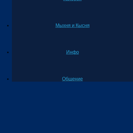
Мыхня и Кысня
Инфо
Общение