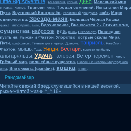
Little Big Adventure
Дино
,
,
,
,
,
Маленький мир
Альтарялия
котьки
,
,
,
,
,
Твинсен
Провал сомнений
Испытания Мира
спидрав
Кронус
кисы
,
,
,
,
Пути
Внутренний Контролёр
сайт
Море
Реактивный драндулет
Звезда-маяк
,
,
,
одиночества
Большая Чёрная Кошка
,
,
,
,
,
Вдохновение
Вне сюжета 2 - Стихия огня
днюха
мироздание
вики
существа
набросок
еда
,
,
,
,
,
Последняя
рысь
Пиксельарт
,
,
,
пустыня
Рыжик и Фаэтон
Упорство
острые скалы Мира
Танриэль
,
,
,
,
,
,
Пути
гриффиксы
Тёмные дни впереди
Доверие
FreeOrion
мышь
Уинди
Бестари
,
,
,
,
,
,
Фаэтон
Тодд
коровьи лепёшки
Удача
альтаряльцы
галерея
Ветер перемен
,
,
,
,
,
квест
,
,
Грёзный мир
волшебные существа
Сказочные истории Миргардского
кошка
,
,
,
.
Вне сюжета (фанфик)
леса
анонс
Рандомайзер
Читайте
свежий бред
, случившийся в нашей весёлой,
рыже-жёлтой жизни ^_^ 18+
Волшебный мир BesTary* 16+
2018-2026
&