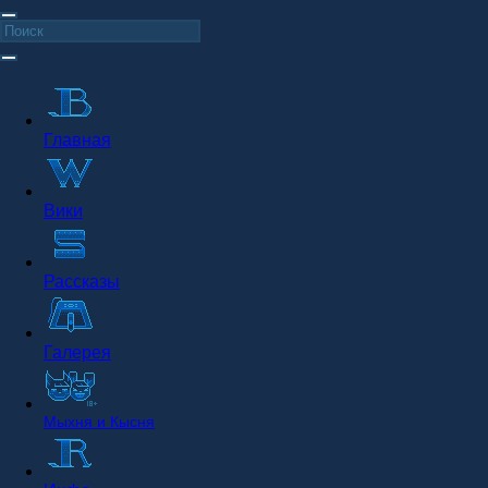
Главная
Вики
Рассказы
Галерея
Мыхня и Кысня