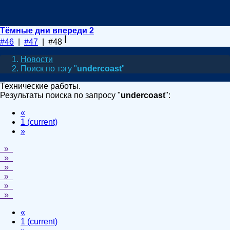
Тёмные дни впереди 2
#46
|
#47
| #48
Новости
Поиск по тэгу "
undercoast
"
Технические работы.
Результаты поиска по запросу "
undercoast
":
«
1
(current)
»
»
»
»
»
»
»
«
1
(current)