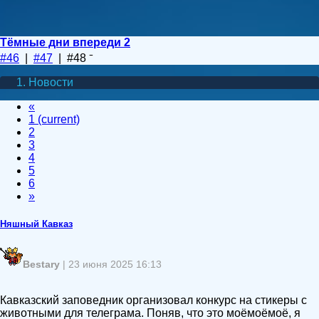
Тёмные дни впереди 2
#46
|
#47
| #48
Новости
«
1
(current)
2
3
4
5
6
»
Няшный Кавказ
Bestary
| 23 июня 2025 16:13
Кавказский заповедник организовал конкурс на стикеры с
животными для телеграма. Поняв, что это моёмоёмоё, я