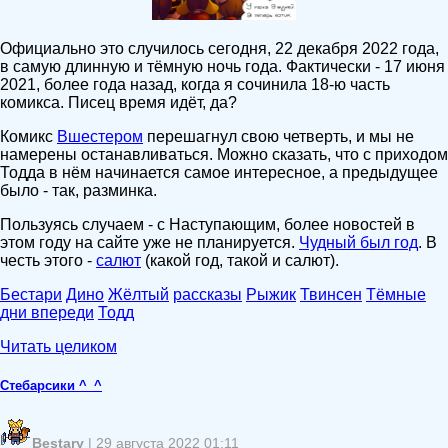
Официально это случилось сегодня, 22 декабря 2022 года,
в самую длинную и тёмную ночь года. Фактически - 17 июня
2021, более года назад, когда я сочинила 18-ю часть
комикса. Писец время идёт, да?
Комикс
Вшестером
перешагнул свою четверть, и мы не
намерены останавливаться. Можно сказать, что с приходом
Тодда в нём начинается самое интересное, а предыдущее
было - так, разминка.
Пользуясь случаем - с Наступающим, более новостей в
этом году на сайте уже не планируется.
Чудный был год
. В
честь этого -
салют
(какой год, такой и салют).
Бестари
Дино
Жёлтый
рассказы
Рыжик
Твинсен
Тёмные
дни впереди
Тодд
Читать целиком
Стебарсики ^_^
Bestary
| 29 августа 2022 01:11