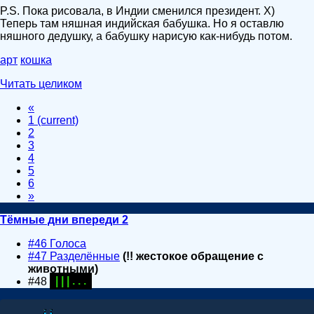
P.S. Пока рисовала, в Индии сменился президент. X)
Теперь там няшная индийская бабушка. Но я оставлю
няшного дедушку, а бабушку нарисую как-нибудь потом.
арт
кошка
Читать целиком
«
1
(current)
2
3
4
5
6
»
Тёмные дни впереди 2
#46 Голоса
#47 Разделённые
(!! жестокое обращение с
животными)
#48
| | | . . .