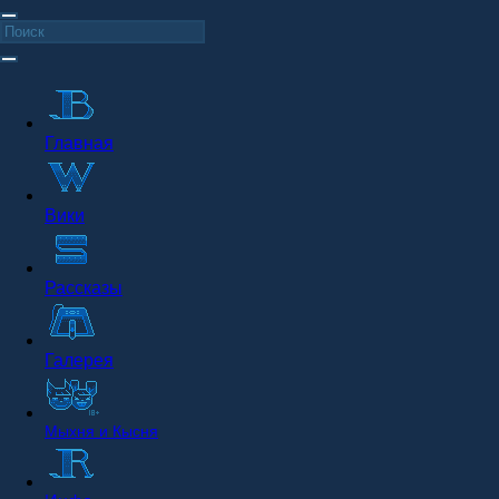
Главная
Вики
Рассказы
Галерея
Мыхня и Кысня