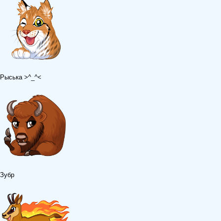
Рыська >^_^<
Зубр