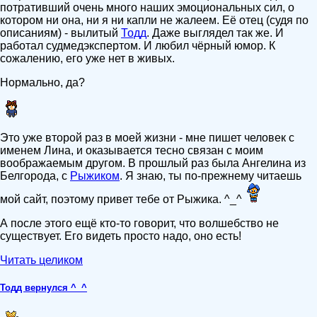
потративший очень много наших эмоциональных сил, о
котором ни она, ни я ни капли не жалеем. Её отец (судя по
описаниям) - вылитый
Тодд
. Даже выглядел так же. И
работал судмедэкспертом. И любил чёрный юмор. К
сожалению, его уже нет в живых.
Нормально, да?
Это уже второй раз в моей жизни - мне пишет человек с
именем Лина, и оказывается тесно связан с моим
воображаемым другом. В прошлый раз была Ангелина из
Белгорода, с
Рыжиком
. Я знаю, ты по-прежнему читаешь
мой сайт, поэтому привет тебе от Рыжика. ^_^
А после этого ещё кто-то говорит, что волшебство не
существует. Его видеть просто надо, оно есть!
Читать целиком
Тодд вернулся ^_^