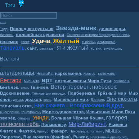
Тэги
Звезда-маяк
,
,
,
,
Последняя пустыня
диноящеры
Тодд
,
,
,
волшебные существа
бикинсы
Сказочные истории Миргардского леса
Удача
Жёлтый
,
,
,
,
,
,
покемон
квест
тыблоки
Альтарялия
Танриэль
Я и Жёлтый
,
,
,
,
,
,
сайт
рассказы
котьки
вкусняшки
Все тэги
альтаряльцы
,
,
,
,
,
наркомания
HristinaRa
Космос
талисманы
арт
Бестари
,
,
,
,
,
острые скалы Мира Пути
Мир Пути
бананасы
Ветер перемен
набросок
,
,
,
,
,
Бигблэк
Твинсен
вики
,
,
,
,
Вдохновение
Подбережье
Грёзный мир
Мир
Тёмные дни впереди
Вне сюжета
,
,
,
,
,
,
,
снов
дракон
Маленький мир
днюха
кисы
Доверие
Вне сюжета - Воображаемый друг
,
,
талисман огня
,
,
,
,
Море одиночества
Испытания Мира Пути
мироздание
гриффиксы
Уинди
галерея
,
,
,
,
,
зверёк
Большая Чёрная Кошка
спидрав
талисман неба
Мир-Лабиринт
,
,
,
Понарошку
Рыжик и
мышь
,
,
,
,
,
,
,
Фаэтон
Фаэтон
фанарт
Кронус
Пиксельарт
Кэтлинг
,
,
,
,
Упорство
Вне сюжета (фанфик)
Рыжик
Реактивный драндулет