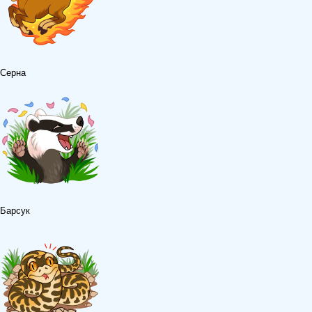
Серна
Барсук