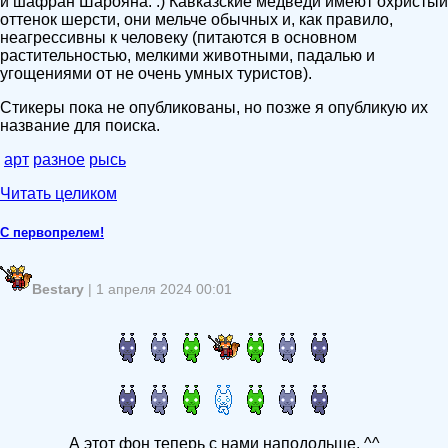
и шафран Шарояна. :) Кавказские медведи имеют охристый
оттенок шерсти, они мельче обычных и, как правило,
неагрессивны к человеку (питаются в основном
растительностью, мелкими животными, падалью и
угощениями от не очень умных туристов).
Стикеры пока не опубликованы, но позже я опубликую их
название для поиска.
арт
разное
рысь
Читать целиком
С первопрелем!
Bestary
| 1 апреля 2024 00:01
А этот фон теперь с нами наподольше. ^^