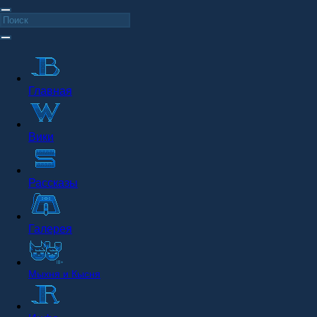
Главная
Вики
Рассказы
Галерея
Мыхня и Кысня