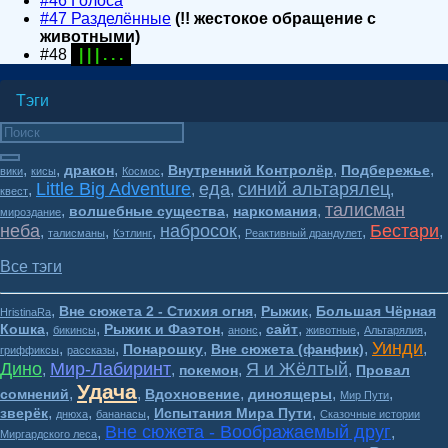
#46 Голоса
#47 Разделённые
(!! жестокое обращение с
животными)
#48
| | | . . .
Тэги
,
,
,
,
,
,
дракон
Внутренний Контролёр
Подбережье
вики
кисы
Космос
Little Big Adventure
еда
синий альтарялец
,
,
,
,
квест
талисман
,
,
,
волшебные существа
наркомания
мироздание
неба
набросок
Бестари
,
,
,
,
,
,
талисманы
Кэтлинг
Реактивный драндулет
Все тэги
,
,
,
Вне сюжета 2 - Стихия огня
Рыжик
Большая Чёрная
HristinaRa
,
,
,
,
,
,
,
Кошка
Рыжик и Фаэтон
сайт
бикинсы
анонс
животные
Альтарялия
Уинди
,
,
,
,
,
Понарошку
Вне сюжета (фанфик)
гриффиксы
рассказы
Дино
Мир-Лабиринт
Я и Жёлтый
,
,
,
,
покемон
Провал
Удача
,
,
,
,
,
сомнений
Вдохновение
диноящеры
Мир Пути
,
,
,
,
зверёк
Испытания Мира Пути
днюха
бананасы
Сказочные истории
Вне сюжета - Воображаемый друг
,
,
Миргардского леса