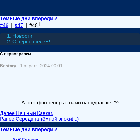
Тёмные дни впереди 2
#46
|
#47
| #48
Новости
С первопрелем!
С первопрелем!
Bestary
| 1 апреля 2024 00:01
А этот фон теперь с нами наподольше. ^^
Далее
Няшный Кавказ
Ранее
Середина тёмной эпохи(...)
Тёмные дни впереди 2