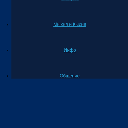
Мыхня и Кысня
Инфо
Общение