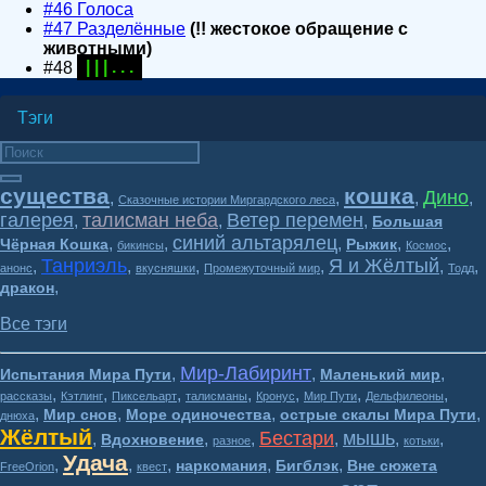
#46 Голоса
#47 Разделённые
(!! жестокое обращение с
животными)
#48
| | | . . .
Тэги
существа
кошка
Дино
,
,
,
,
Сказочные истории Миргардского леса
галерея
талисман неба
Ветер перемен
,
,
,
Большая
синий альтарялец
,
,
,
,
,
Чёрная Кошка
Рыжик
бикинсы
Космос
Танриэль
Я и Жёлтый
,
,
,
,
,
,
анонс
вкусняшки
Промежуточный мир
Тодд
,
дракон
Все тэги
Мир-Лабиринт
,
,
,
Испытания Мира Пути
Маленький мир
,
,
,
,
,
,
,
рассказы
Кэтлинг
Пиксельарт
талисманы
Кронус
Мир Пути
Дельфилеоны
,
,
,
,
Мир снов
Море одиночества
острые скалы Мира Пути
днюха
Жёлтый
Бестари
мышь
,
,
,
,
,
,
Вдохновение
разное
котьки
Удача
,
,
,
,
,
наркомания
Бигблэк
Вне сюжета
FreeOrion
квест