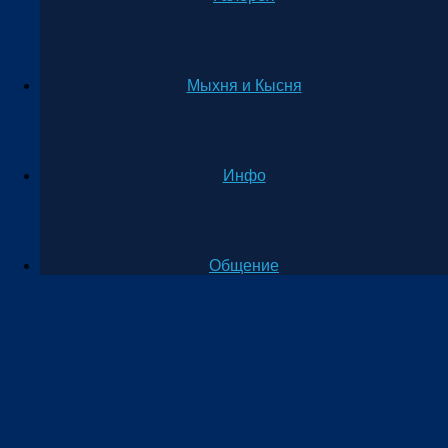
Мыхня и Кысня
Инфо
Общение