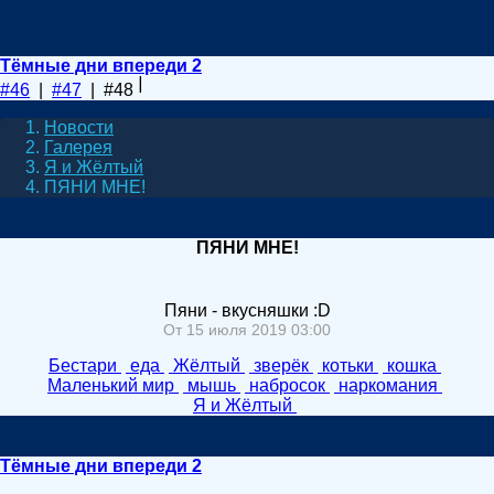
Тёмные дни впереди 2
#46
|
#47
| #48
Новости
Галерея
Я и Жёлтый
ПЯНИ МНЕ!
ПЯНИ МНЕ!
Пяни - вкусняшки :D
От 15 июля 2019 03:00
Бестари
еда
Жёлтый
зверёк
котьки
кошка
Маленький мир
мышь
набросок
наркомания
Я и Жёлтый
Тёмные дни впереди 2