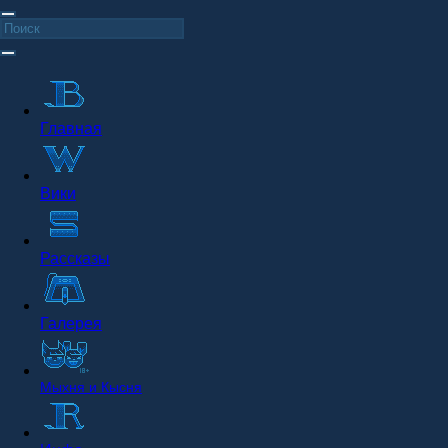
Главная
Вики
Рассказы
Галерея
Мыхня и Кысня