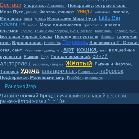
Бестари
,
,
,
,
Упорство
Понарошку
острые скалы
Альтарялия
Уинди
,
,
,
,
,
,
,
Мира Пути
Фаэтон
фанарт
зверёк
разное
животные
Little Big
,
,
,
,
Мир снов
Испытания Мира Пути
квест
днюха
Adventure
,
,
,
,
,
Море одиночества
дракон
анонс
гриффиксы
,
,
,
,
,
,
,
,
покемон
Кронус
Тёмные дни впереди
кисы
Космос
талисманы
Кэтлинг
рысь
,
,
,
Большая Чёрная Кошка
Последняя пустыня
талисман
бикинсы
Танриэль
,
,
,
,
огня
Вдохновение
Вне сюжета 2 - Стихия
HristinaRa
арт
кошка
,
,
,
,
,
,
огня
сайт
волшебные
Реактивный драндулет
вики
синий
,
,
,
,
существа
Рыжик
Провал сомнений
Тодд
Жёлтый
альтарялец
,
,
,
,
,
Рыжик и Фаэтон
рассказы
спидрав
Удача
альтаряльцы
набросок
,
,
,
,
,
Твинсен
Пиксельарт
,
,
,
.
Подбережье
Маленький мир
FreeOrion
вкусняшки
Рандомайзер
Читайте
свежий бред
, случившийся в нашей весёлой,
рыже-жёлтой жизни ^_^ 18+
Волшебный мир BesTary* 16+
2018-2026
&