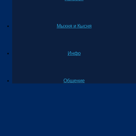
Мыхня и Кысня
Инфо
Общение