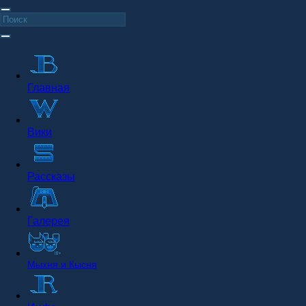
Главная
Вики
Рассказы
Галерея
Мыхня и Кысня