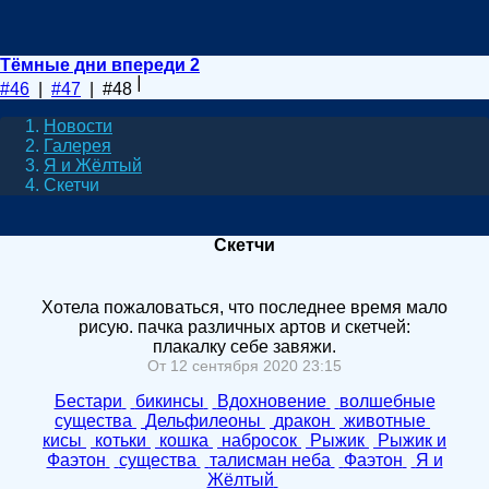
Тёмные дни впереди 2
#46
|
#47
| #48
Новости
Галерея
Я и Жёлтый
Скетчи
Скетчи
Хотела пожаловаться, что последнее время мало
рисую. пачка различных артов и скетчей:
плакалку себе завяжи.
От 12 сентября 2020 23:15
Бестари
бикинсы
Вдохновение
волшебные
существа
Дельфилеоны
дракон
животные
кисы
котьки
кошка
набросок
Рыжик
Рыжик и
Фаэтон
существа
талисман неба
Фаэтон
Я и
Жёлтый