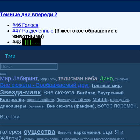
Тёмные дни впереди 2
#46 Голоса
#47 Разделённые
(!! жестокое обращение с
животными)
#48
| | | . . .
Тэги
Мир-Лабиринт
талисман неба
Дино
,
,
,
,
,
Мир Пути
тыблоки
Вне сюжета - Воображаемый друг
,
,
Грёзный мир
Звезда-маяк
Вне сюжета
,
,
,
Бигблэк
Внутренний
мышь
,
,
,
,
,
Контролёр
коровьи лепёшки
Промежуточный мир
мироздание
Ветер перемен
,
,
,
,
диноящеры
Вне сюжета (фанфик)
бананасы
Все тэги
существа
галерея
еда
Я и
,
,
,
,
,
наркомания
Доверие
Жёлтый
,
,
,
,
котьки
Дельфилеоны
Сказочные истории Миргардского леса