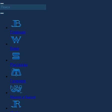
Главная
Вики
Рассказы
Галерея
Мыхня и Кысня