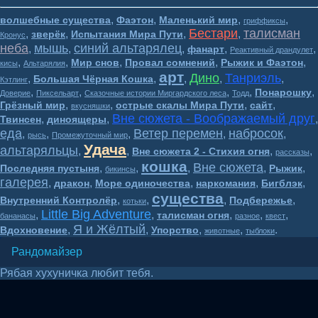
,
,
,
,
волшебные существа
Фаэтон
Маленький мир
гриффиксы
Бестари
талисман
,
,
,
,
зверёк
Испытания Мира Пути
Кронус
неба
мышь
синий альтарялец
,
,
,
,
,
фанарт
Реактивный драндулет
,
,
,
,
,
Мир снов
Провал сомнений
Рыжик и Фаэтон
кисы
Альтарялия
арт
Дино
Танриэль
,
,
,
,
,
Большая Чёрная Кошка
Кэтлинг
,
,
,
,
,
Понарошку
Доверие
Пиксельарт
Сказочные истории Миргардского леса
Тодд
,
,
,
,
Грёзный мир
острые скалы Мира Пути
сайт
вкусняшки
Вне сюжета - Воображаемый друг
,
,
,
Твинсен
диноящеры
еда
Ветер перемен
набросок
,
,
,
,
,
рысь
Промежуточный мир
Удача
альтаряльцы
,
,
,
,
Вне сюжета 2 - Стихия огня
рассказы
кошка
Вне сюжета
,
,
,
,
,
Последняя пустыня
Рыжик
бикинсы
галерея
,
,
,
,
,
дракон
Море одиночества
наркомания
Бигблэк
существа
,
,
,
,
Внутренний Контролёр
Подбережье
котьки
Little Big Adventure
,
,
,
,
,
талисман огня
бананасы
разное
квест
Я и Жёлтый
,
,
,
,
.
Вдохновение
Упорство
животные
тыблоки
Рандомайзер
Рябая хухуничка любит тебя.
Волшебный мир BesTary* 16+
2018-2026