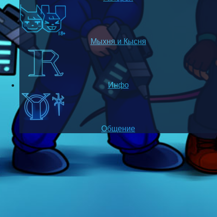
Мыхня и Кысня
Инфо
Общение