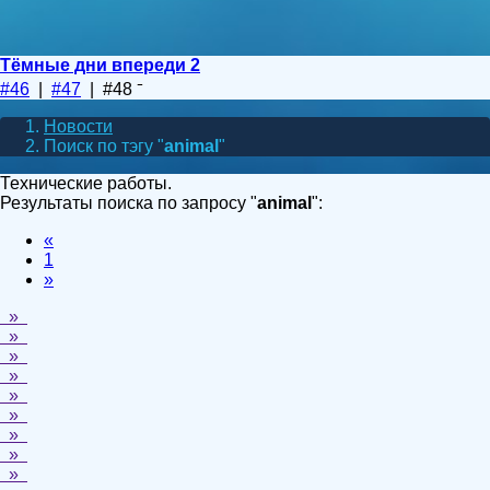
Тёмные дни впереди 2
#46
|
#47
| #48
Новости
Поиск по тэгу "
animal
"
Технические работы.
Результаты поиска по запросу "
animal
":
«
1
»
»
»
»
»
»
»
»
»
»