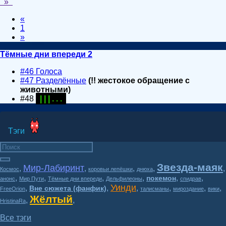
»
«
1
»
Тёмные дни впереди 2
#46 Голоса
#47 Разделённые
(!! жестокое обращение с
животными)
#48
| | | . . .
Тэги
Звезда-маяк
Мир-Лабиринт
,
,
,
,
,
Космос
коровьи лепёшки
днюха
,
,
,
,
,
,
покемон
анонс
Мир Пути
Тёмные дни впереди
Дельфилеоны
спидрав
Уинди
,
,
,
,
,
,
Вне сюжета (фанфик)
FreeOrion
талисманы
мироздание
вики
Жёлтый
,
,
HristinaRa
Все тэги