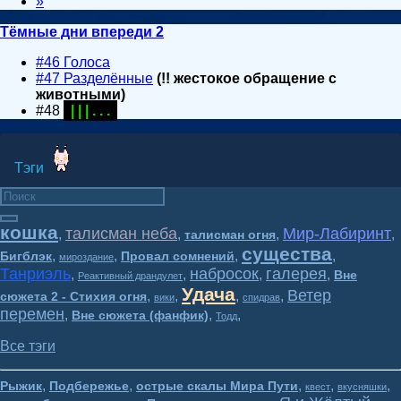
»
Тёмные дни впереди 2
#46 Голоса
#47 Разделённые
(!! жестокое обращение с
животными)
#48
| | | . . .
Тэги
кошка
талисман неба
Мир-Лабиринт
,
,
,
,
талисман огня
существа
,
,
,
,
Бигблэк
Провал сомнений
мироздание
Танриэль
набросок
галерея
,
,
,
,
Вне
Реактивный драндулет
Удача
Ветер
,
,
,
,
сюжета 2 - Стихия огня
вики
спидрав
перемен
,
,
,
Вне сюжета (фанфик)
Тодд
Все тэги
,
,
,
,
,
Рыжик
Подбережье
острые скалы Мира Пути
квест
вкусняшки