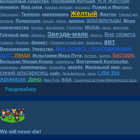
Я и Жёлтый
,
,
,
волшебные существа
Последняя пустыня
,
,
,
,
,
покемон
Мир снов
Рыжик и Фаэтон
коровьи лепёшки
рассказы
Жёлтый
,
,
,
,
,
Твинсен
наркомания
Фаэтон
Пиксельарт
Тёмные дни
альтаряльцы
,
,
,
,
,
,
Понарошку
дракон
Море
впереди
котьки
днюха
мышь
,
,
,
,
,
,
,
одиночества
Космос
Альтарялия
FreeOrion
рысь
животные
Звезда-маяк
Вне сюжета
,
,
,
,
,
Грёзный мир
бикинсы
Кронус
арт
,
,
,
,
,
,
фанарт
тыблоки
Доверие
Промежуточный мир
бананасы
Вне сюжета - Воображаемый
,
,
Вдохновение
Упорство
друг
Уинди
Бестари
,
,
,
,
,
,
Испытания Мира Пути
Кэтлинг
разное
,
,
,
Большая Чёрная Кошка
Внутренний Контролёр
гриффиксы
,
,
,
,
,
,
диноящеры
зверёк
Маленький мир
талисманы
HristinaRa
анонс
синий альтарялец
Little Big
,
,
,
,
сайт
Дельфилеоны
кисы
Adventure
Дино
еда
,
,
,
,
.
Мир Пути
Сказочные истории Миргардского леса
Рандомайзер
We will never die!