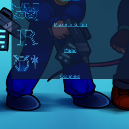
Мыхня и Кысня
Инфо
Общение