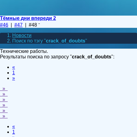
Тёмные дни впереди 2
#46
|
#47
| #48
Новости
Поиск по тэгу "
crack_of_doubts
"
Технические работы.
Результаты поиска по запросу "
crack_of_doubts
":
«
1
»
»
»
»
»
»
»
«
1