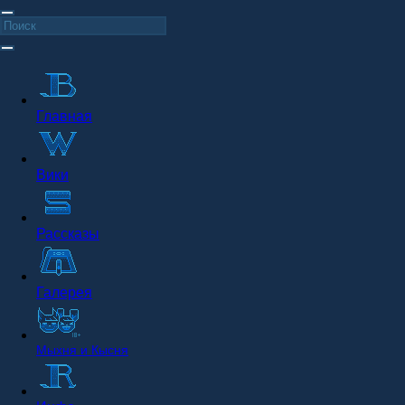
Главная
Вики
Рассказы
Галерея
Мыхня и Кысня