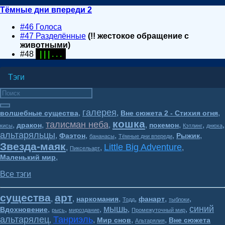
Тёмные дни впереди 2
#46 Голоса
#47 Разделённые
(!! жестокое обращение с
животными)
#48
| | | . . .
Тэги
галерея
,
,
,
волшебные существа
Вне сюжета 2 - Стихия огня
кошка
талисман неба
,
,
,
,
,
,
,
дракон
покемон
кисы
Кэтлинг
днюха
альтаряльцы
,
,
,
,
,
Фаэтон
Рыжик
бананасы
Тёмные дни впереди
Звезда-маяк
Little Big Adventure
,
,
,
Пиксельарт
,
Маленький мир
Все тэги
существа
арт
,
,
,
,
,
,
наркомания
фанарт
Тодд
тыблоки
мышь
синий
,
,
,
,
,
Вдохновение
рысь
мироздание
Промежуточный мир
альтарялец
Танриэль
,
,
,
,
Мир снов
Вне сюжета
Альтарялия