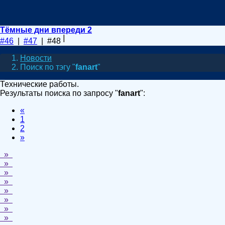
Тёмные дни впереди 2
#46
|
#47
| #48
Новости
Поиск по тэгу "
fanart
"
Технические работы.
Результаты поиска по запросу "
fanart
":
«
1
2
»
»
»
»
»
»
»
»
»