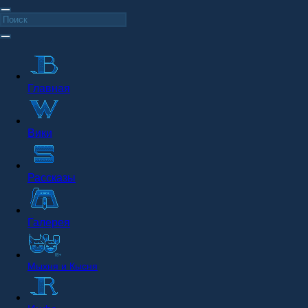
Главная
Вики
Рассказы
Галерея
Мыхня и Кысня