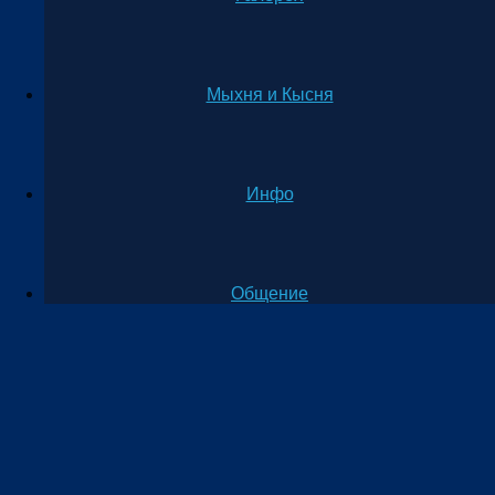
Мыхня и Кысня
Инфо
Общение