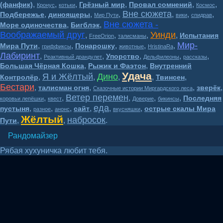
,
,
,
,
,
,
(фанфик)
Грёзный мир
Провал сомнений
Кронус
котьки
Космос
Вне сюжета
,
,
,
,
,
,
Подбережье
диноящеры
Мир Пути
вики
спидрав
Вне сюжета -
,
,
Море одиночества
Бигблэк
Воображаемый друг
Уинди
,
,
,
,
Испытания
FreeOrion
талисманы
Мир-
,
,
,
,
,
Мира Пути
Понарошку
гриффиксы
животные
HristinaRa
Лабиринт
,
,
,
,
,
Упорство
Реактивный драндулет
Дельфилеоны
рассказы
,
,
Большая Чёрная Кошка
Рыжик и Фаэтон
Внутренний
Удача
Я и Жёлтый
Дино
,
,
,
,
,
Контролёр
Твинсен
Бестари
,
,
,
,
талисман огня
зверёк
Сказочные истории Миргардского леса
Ветер перемен
,
,
,
,
,
Последняя
коровьи лепёшки
квест
Доверие
бикинсы
еда
,
,
,
,
,
,
пустыня
сайт
острые скалы Мира
разное
анонс
вкусняшки
Жёлтый
набросок
,
,
.
Пути
Рандомайзер
Рябая хухуничка любит тебя.
Волшебный мир BesTary* 16+
2018-2026
&
Supports by Bootstrap4 and 🐾 lynx's paws.