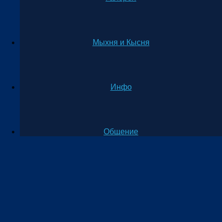
Мыхня и Кысня
Инфо
Общение