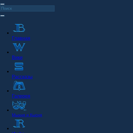
Главная
Вики
Рассказы
Галерея
Мыхня и Кысня