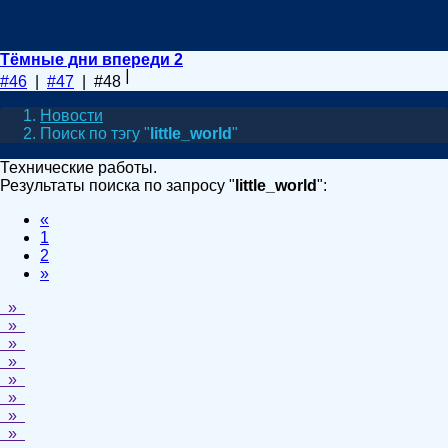
Тёмные дни впереди 2
#46
|
#47
| #48
Новости
Поиск по тэгу "
little_world
"
Технические работы.
Результаты поиска по запросу "
little_world
":
«
1
2
»
»
»
»
»
»
»
»
»