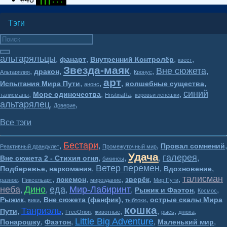
Тэги
альтаряльцы
,
,
,
,
фанарт
Внутренний Контролёр
квест
Звезда-маяк
Вне сюжета
,
,
,
,
,
дракон
Альтарялия
Кронус
арт
,
,
,
,
Испытания Мира Пути
волшебные существа
анонс
синий
,
,
,
,
Море одиночества
талисманы
HristinaRa
коровьи лепёшки
альтарялец
,
,
Доверие
Все тэги
Бестари
,
,
,
,
Провал сомнений
Реактивный драндулет
Промежуточный мир
Удача
галерея
,
,
,
,
Вне сюжета 2 - Стихия огня
бикинсы
Ветер перемен
,
,
,
,
Подбережье
наркомания
Вдохновение
талисман
,
,
,
,
,
,
покемон
зверёк
разное
Пиксельарт
мироздание
Мир Пути
неба
Дино
еда
Мир-Лабиринт
,
,
,
,
,
,
Рыжик и Фаэтон
Космос
,
,
,
,
Рыжик
Вне сюжета (фанфик)
острые скалы Мира
вики
тыблоки
кошка
Танриэль
,
,
,
,
,
,
,
Пути
FreeOrion
животные
рысь
днюха
Little Big Adventure
,
,
,
,
Понарошку
Фаэтон
Маленький мир