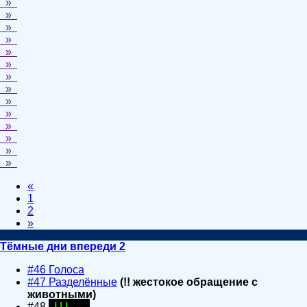
»
»
»
»
»
»
»
»
»
»
»
»
»
»
«
1
2
»
Тёмные дни впереди 2
#46 Голоса
#47 Разделённые
(!! жестокое обращение с
животными)
#48
| | | . . .