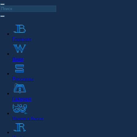
Главная
Вики
Рассказы
Галерея
Мыхня и Кысня