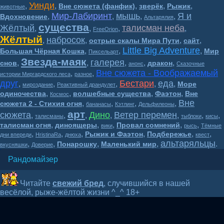
Уинди
,
,
,
,
,
Вне сюжета (фанфик)
зверёк
Рыжик
животные
Мир-Лабиринт
мышь
Я и
,
,
,
,
Вдохновение
Альтарялия
существа
Жёлтый
талисман неба
,
,
,
,
FreeOrion
Жёлтый
набросок
,
,
,
,
острые скалы Мира Пути
сайт
Little Big Adventure
,
,
,
Большая Чёрная Кошка
Мир
Пиксельарт
Звезда-маяк
галерея
,
,
,
,
,
снов
дракон
анонс
Сказочные
Вне сюжета - Воображаемый
,
,
истории Миргардского леса
разное
друг
Бестари
еда
,
,
,
,
,
Море
мироздание
Реактивный драндулет
,
,
,
,
одиночества
волшебные существа
Фаэтон
Вне
Космос
Вне
,
,
,
,
сюжета 2 - Стихия огня
бананасы
Кэтлинг
Дельфилеоны
арт
сюжета
Дино
Ветер перемен
,
,
,
,
,
,
,
талисманы
тыблоки
кисы
,
,
,
,
,
талисман огня
диноящеры
Провал сомнений
вики
рысь
Тёмные
,
,
,
,
,
,
Рыжик и Фаэтон
Подбережье
дни впереди
HristinaRa
днюха
квест
альтаряльцы
,
,
,
,
.
Понарошку
Маленький мир
вкусняшки
Доверие
Рандомайзер
Читайте
свежий бред
, случившийся в нашей
весёлой, рыже-жёлтой жизни ^_^ 18+
Волшебный мир BesTary* 16+
2018-2026