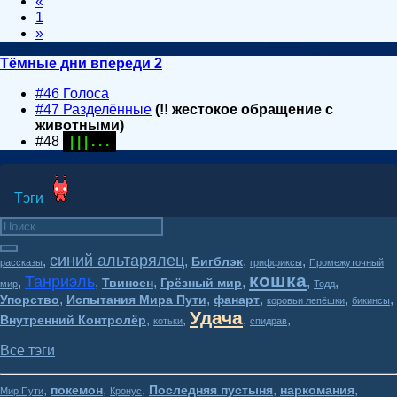
«
1
»
Тёмные дни впереди 2
#46 Голоса
#47 Разделённые
(!! жестокое обращение с
животными)
#48
| | | . . .
Тэги
синий альтарялец
,
,
,
,
Бигблэк
рассказы
гриффиксы
Промежуточный
кошка
Танриэль
,
,
,
,
,
,
Твинсен
Грёзный мир
мир
Тодд
,
,
,
,
,
Упорство
Испытания Мира Пути
фанарт
коровьи лепёшки
бикинсы
Удача
,
,
,
,
Внутренний Контролёр
котьки
спидрав
Все тэги
,
,
,
,
,
покемон
Последняя пустыня
наркомания
Мир Пути
Кронус