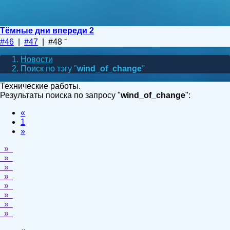
Тёмные дни впереди 2
#46
|
#47
| #48
Новости
Поиск по тэгу "
wind_of_change
"
Технические работы.
Результаты поиска по запросу "
wind_of_change
":
«
1
»
»
»
»
»
»
»
»
»