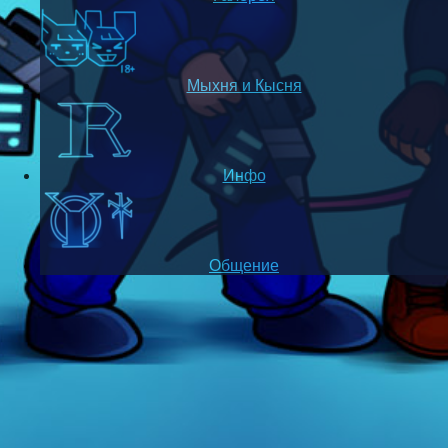
Мыхня и Кысня
Инфо
Общение