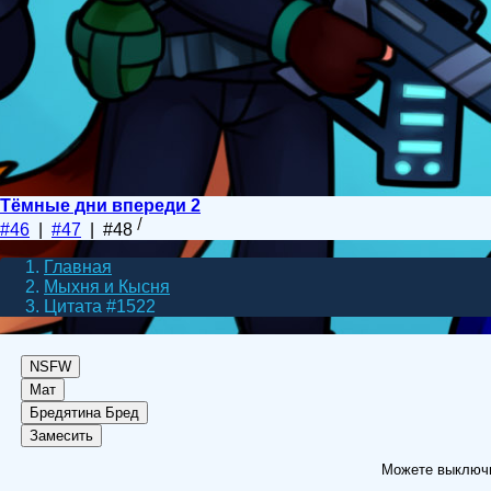
Тёмные дни впереди 2
#46
|
#47
| #48
Главная
Мыхня и Кысня
Цитата #1522
NSFW
Мат
Бредятина
Бред
Замесить
Можете выключит