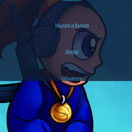
Мыхня и Кысня
Инфо
Общение