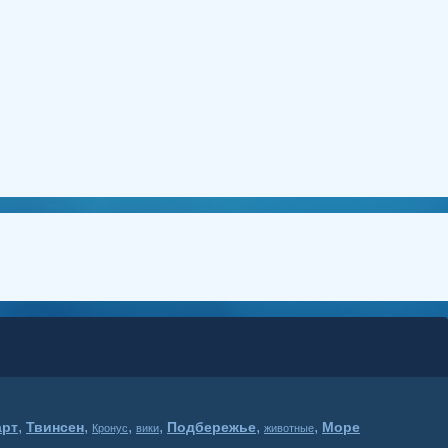
,
,
,
,
,
,
арт
Твинсен
Подбережье
Море
Кронус
вики
животные