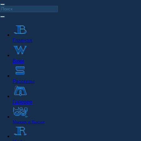
Главная
Вики
Рассказы
Галерея
Мыхня и Кысня