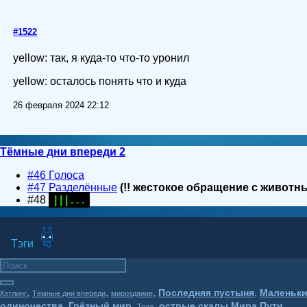
#1522
yellow: так, я куда-то что-то уронил
yellow: осталось понять что и куда
26 февраля 2024 22:12
Тёмные дни впереди 2
#46 Голоса
#47 Разделённые
(!! жестокое обращение с животн
#48
| | | . . .
Тэги
,
,
,
,
Последняя пустыня
Маленьки
Кэтлинг
Тёмные дни впереди
мироздание
,
,
,
,
одиночества
Грёзный мир
острые скалы Мира Пути
Тодд