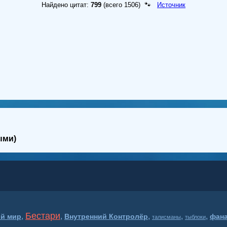
Найдено цитат:
799
(всего 1506) 🐾
Источник
ыми)
Бестари
,
,
,
,
,
й мир
Внутренний Контролёр
фан
талисманы
тыблоки