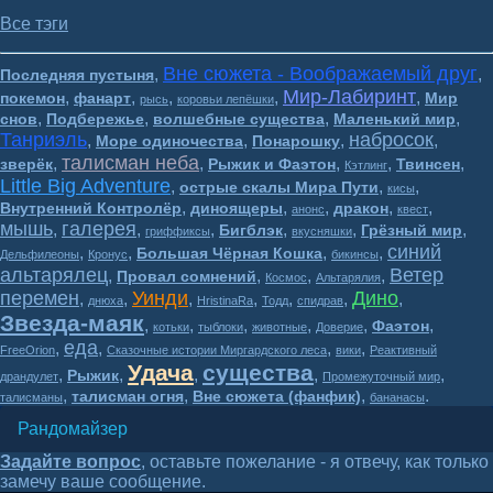
Все тэги
Вне сюжета - Воображаемый друг
,
,
Последняя пустыня
Мир-Лабиринт
,
,
,
,
,
покемон
фанарт
Мир
рысь
коровьи лепёшки
,
,
,
,
снов
Подбережье
волшебные существа
Маленький мир
Танриэль
набросок
,
,
,
,
Море одиночества
Понарошку
талисман неба
,
,
,
,
,
зверёк
Рыжик и Фаэтон
Твинсен
Кэтлинг
Little Big Adventure
,
,
,
острые скалы Мира Пути
кисы
,
,
,
,
,
Внутренний Контролёр
диноящеры
дракон
анонс
квест
мышь
галерея
,
,
,
,
,
,
Бигблэк
Грёзный мир
гриффиксы
вкусняшки
синий
,
,
,
,
Большая Чёрная Кошка
Дельфилеоны
Кронус
бикинсы
альтарялец
Ветер
,
,
,
,
Провал сомнений
Космос
Альтарялия
перемен
Уинди
Дино
,
,
,
,
,
,
,
днюха
HristinaRa
Тодд
спидрав
Звезда-маяк
,
,
,
,
,
,
Фаэтон
котьки
тыблоки
животные
Доверие
еда
,
,
,
,
FreeOrion
Сказочные истории Миргардского леса
вики
Реактивный
Удача
существа
,
,
,
,
,
Рыжик
драндулет
Промежуточный мир
,
,
,
.
талисман огня
Вне сюжета (фанфик)
талисманы
бананасы
Рандомайзер
Задайте вопрос
, оставьте пожелание - я отвечу, как только
замечу ваше сообщение.