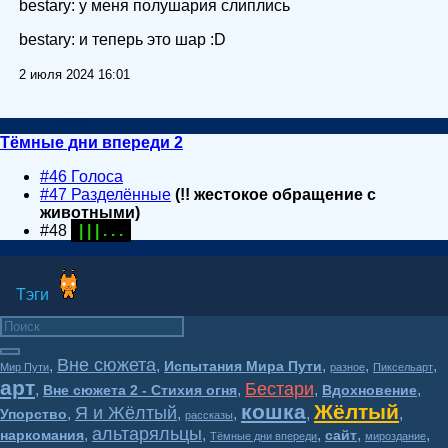
bestary: у меня полушария слиплись
bestary: и теперь это шар :D
2 июля 2024 16:01
Тёмные дни впереди 2
#46 Голоса
#47 Разделённые
(!! жестокое обращение с
животными)
#48
| | | . . .
Тэги
Вне сюжета
,
,
,
,
,
Испытания Мира Пути
Мир Пути
разное
Пиксельарт
арт
Бестари
,
,
,
,
Вне сюжета 2 - Стихия огня
Вдохновение
кошка
Жёлтый
Я и Жёлтый
,
,
,
,
,
Упорство
рассказы
альтаряльцы
,
,
,
,
,
наркомания
сайт
Тёмные дни впереди
мироздание