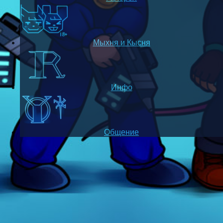
Мыхня и Кысня
Инфо
Общение