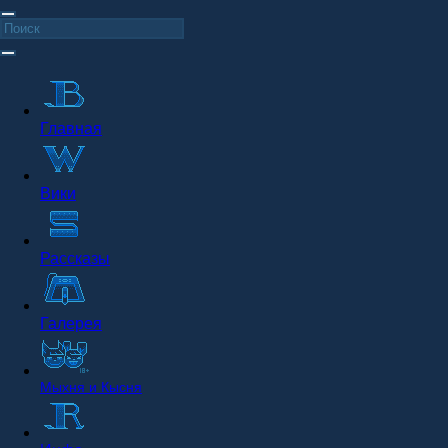
Главная
Вики
Рассказы
Галерея
Мыхня и Кысня