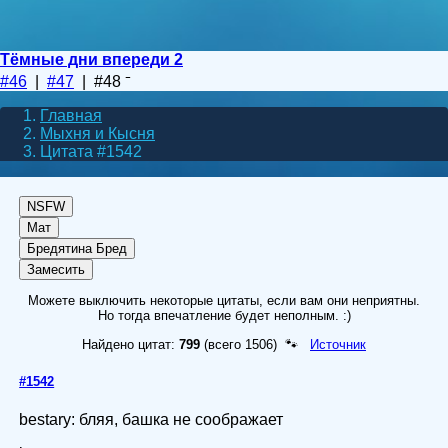
Тёмные дни впереди 2
#46
|
#47
| #48
Главная
Мыхня и Кысня
Цитата #1542
NSFW
Мат
Бредятина
Бред
Замесить
Можете выключить некоторые цитаты, если вам они неприятны.
Но тогда впечатление будет неполным. :)
Найдено цитат:
799
(всего 1506) 🐾
Источник
#1542
bestary: бляя, башка не соображает