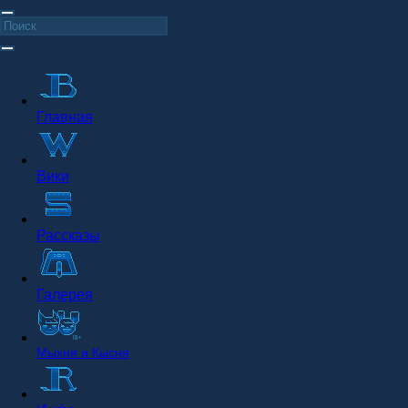
Главная
Вики
Рассказы
Галерея
Мыхня и Кысня