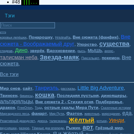
#48
| | | . . .
Тэги
Вне
,
,
,
,
Понарошку
Вне сюжета (фанфик)
коровьи лепёшки
HristinaRa
существа
сюжета - Воображаемый друг
,
,
,
Упорство
Дино
мышь
,
,
,
,
,
,
,
зверёк
Вдохновение
спидрав
рысь
анонс
Звезда-маяк
талисман неба
Вне
,
,
,
,
покемон
Пиксельарт
сюжета
,
Все тэги
Танриэль
Little Big Adventure
,
,
,
,
,
Мир снов
сайт
рассказы
кошка
,
,
,
,
,
Твинсен
Последняя пустыня
диноящеры
бикинсы
альтаряльцы
,
,
,
Вне сюжета 2 - Стихия огня
Подбережье
,
,
,
,
дракон
острые скалы Мира Пути
FreeOrion
Тодд
Сказочные истории
еда
,
,
,
,
,
,
,
фанарт
Фаэтон
Миргардского леса
Мир Пути
животные
мироздание
Жёлтый
Уинди
,
,
,
,
,
,
Реактивный драндулет
днюха
талисманы
котьки
арт
,
,
,
,
,
,
Рыжик
Грёзный мир
вкусняшки
разное
Тёмные дни впереди
Я и Жёлтый
,
,
,
,