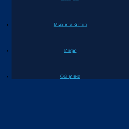
Мыхня и Кысня
Инфо
Общение