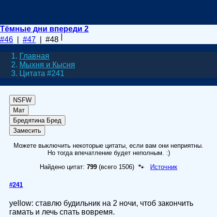
Тёмные дни впереди 2
#46
|
#47
| #48
Главная
Мыхня и Кысня
Цитата #241
NSFW
Мат
Бредятина
Бред
Замесить
Можете выключить некоторые цитаты, если вам они неприятны.
Но тогда впечатление будет неполным. :)
Найдено цитат:
799
(всего 1506) 🐾
Источник
#241
yellow: ставлю будильник на 2 ночи, чтоб закончить
гамать и лечь спать вовремя.