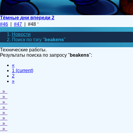
Тёмные дни впереди 2
#46
|
#47
| #48
Новости
Поиск по тэгу "
beakens
"
Технические работы.
Результаты поиска по запросу "
beakens
":
«
1
(current)
2
»
»
»
»
»
»
»
»
»