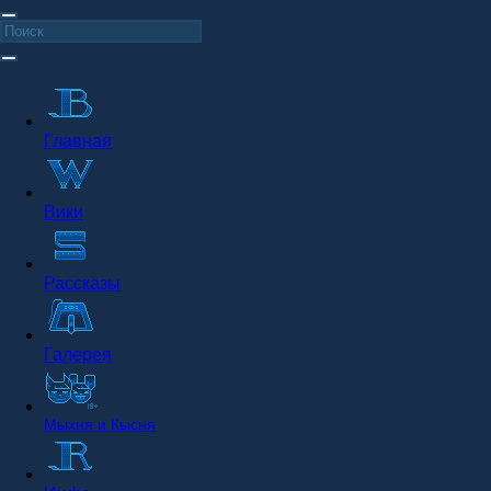
Главная
Вики
Рассказы
Галерея
Мыхня и Кысня