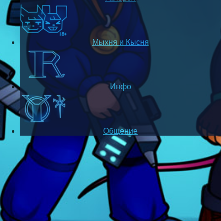
Мыхня и Кысня
Инфо
Общение