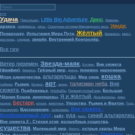
Удача
Little Big Adventure
Дино
,
,
,
,
,
Пиксельарт
Доверие
Уинди
,
,
,
,
,
дракон
гриффиксы
кисы
Сказочные истории Миргардского леса
Жёлтый
,
,
,
,
,
Понарошку
Испытания Мира Пути
бананасы
квест
,
,
,
,
зверёк
Внутренний Контролёр
рассказы
спидрав
Все тэги
Звезда-маяк
Ветер перемен
,
,
,
Вне сюжета
Кэтлинг
,
,
,
,
,
,
(фанфик)
Грёзный мир
покемон
наркомания
бикинсы
днюха
кошка
альтаряльцы
,
,
,
,
Море одиночества
Мир снов
арт
талисман неба
Вне
,
,
,
,
,
,
Рыжик
тыблоки
Космос
анонс
сюжета
,
,
,
,
Подбережье
Большая
HristinaRa
Промежуточный мир
Я и Жёлтый
,
,
,
,
,
Чёрная Кошка
диноящеры
Дельфилеоны
вики
Бестари
,
,
,
,
,
,
,
Упорство
Рыжик и Фаэтон
разное
котьки
животные
Тодд
Вне сюжета -
,
,
,
Вдохновение
Альтарялия
талисманы
Воображаемый друг
еда
синий альтарялец
,
,
,
,
,
сайт
рысь
,
,
Вне сюжета 2 - Стихия огня
волшебные существа
существа
,
,
,
Маленький мир
острые скалы Мира
Кронус
галерея
Танриэль
,
,
,
,
,
,
Пути
фанарт
коровьи лепёшки
FreeOrion
Мир