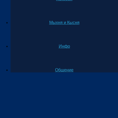
Мыхня и Кысня
Инфо
Общение