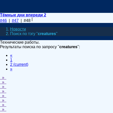
Тёмные дни впереди 2
#46
|
#47
| #48
Новости
Поиск по тэгу "
creatures
"
Технические работы.
Результаты поиска по запросу "
creatures
":
«
1
2
(current)
»
»
»
»
»
»
»
»
»