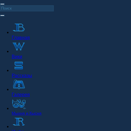
Главная
Вики
Рассказы
Галерея
Мыхня и Кысня