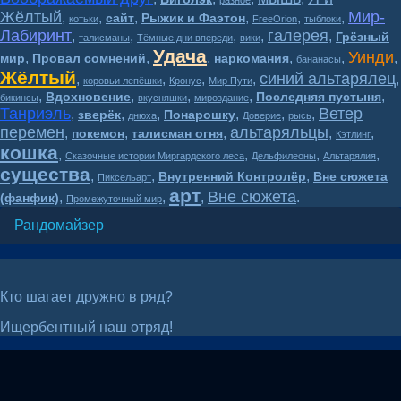
Жёлтый
Мир-
,
,
,
,
,
,
сайт
Рыжик и Фаэтон
котьки
FreeOrion
тыблоки
Лабиринт
галерея
,
,
,
,
,
Грёзный
талисманы
Тёмные дни впереди
вики
Удача
Уинди
,
,
,
,
,
,
мир
Провал сомнений
наркомания
бананасы
Жёлтый
синий альтарялец
,
,
,
,
,
коровьи лепёшки
Кронус
Мир Пути
,
,
,
,
,
Вдохновение
Последняя пустыня
бикинсы
вкусняшки
мироздание
Танриэль
Ветер
,
,
,
,
,
,
зверёк
Понарошку
днюха
Доверие
рысь
перемен
альтаряльцы
,
,
,
,
,
покемон
талисман огня
Кэтлинг
кошка
,
,
,
,
Сказочные истории Миргардского леса
Дельфилеоны
Альтарялия
существа
,
,
,
Внутренний Контролёр
Вне сюжета
Пиксельарт
арт
Вне сюжета
,
,
,
.
(фанфик)
Промежуточный мир
Рандомайзер
Кто шагает дружно в ряд?
Ищербентный наш отряд!
Волшебный мир BesTary* 16+
2018-2026