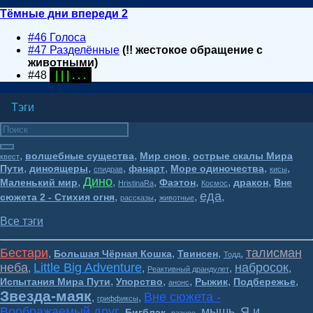
Тёмные дни впереди 2
#46 Голоса
#47 Разделённые
(!! жестокое обращение с
животными)
#48
| | | . . .
Тэги
,
,
,
волшебные существа
Мир снов
острые скалы Мира
квест
,
,
,
,
,
,
Пути
диноящеры
фанарт
Море одиночества
спидрав
кисы
Дино
,
,
,
,
,
,
Маленький мир
Фаэтон
дракон
Вне
HristinaRa
Космос
еда
,
,
,
,
сюжета 2 - Стихия огня
рассказы
животные
Все тэги
Бестари
талисман
,
,
,
,
Большая Чёрная Кошка
Твинсен
Тодд
неба
Little Big Adventure
набросок
,
,
,
,
Реактивный драндулет
,
,
,
,
,
Испытания Мира Пути
Упорство
Рыжик
Подбережье
анонс
Звезда-маяк
Вне сюжета -
,
,
гриффиксы
Воображаемый друг
мышь
Я и
,
,
,
,
Бигблэк
разное