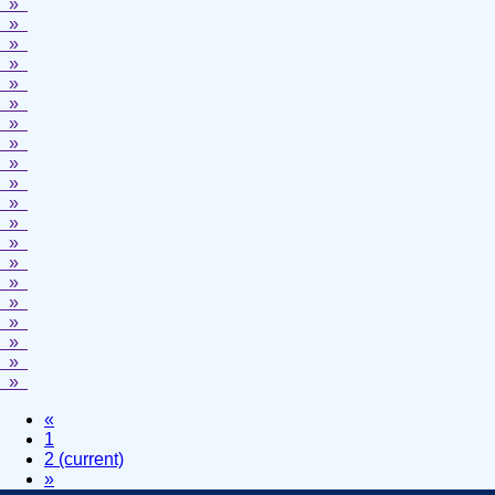
»
»
»
»
»
»
»
»
»
»
»
»
»
»
»
»
»
»
»
»
«
1
2
(current)
»