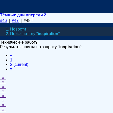
Тёмные дни впереди 2
#46
|
#47
| #48
Новости
Поиск по тэгу "
inspiration
"
Технические работы.
Результаты поиска по запросу "
inspiration
":
«
1
2
(current)
»
»
»
»
»
»
»
»
»