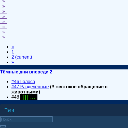
»
»
»
»
»
»
»
»
«
1
2
(current)
»
Тёмные дни впереди 2
#46 Голоса
#47 Разделённые
(!! жестокое обращение с
животными)
#48
| | | . . .
Тэги