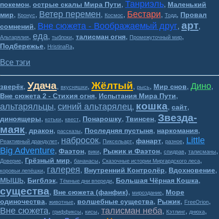
Танриэль
,
,
,
покемон
острые скалы Мира Пути
Маленький
Ветер перемен
Бестари
,
,
,
,
,
,
мир
Провал
Кронус
Космос
Тодд
арт
Вне сюжета - Воображаемый друг
,
,
,
сомнений
еда
,
,
,
,
,
талисман огня
Альтарялия
тыблоки
Промежуточный мир
,
,
Подбережье
HristinaRa
Все тэги
Удача
Жёлтый
Дино
,
,
,
,
,
,
,
зверёк
Мир снов
вкусняшки
рысь
,
,
Вне сюжета 2 - Стихия огня
Испытания Мира Пути
кошка
альтаряльцы
синий альтарялец
,
,
,
,
сайт
Звезда-
,
,
,
,
,
диноящеры
Понарошку
Твинсен
котьки
квест
маяк
,
,
,
,
,
дракон
Последняя пустыня
наркомания
рассказы
набросок
Little
,
,
,
,
,
фанарт
Реактивный драндулет
Пиксельарт
разное
Big Adventure
,
,
,
,
,
,
Фаэтон
Рыжик и Фаэтон
вики
спидрав
талисманы
,
,
,
,
Грёзный мир
Доверие
бананасы
Сказочные истории Миргардского леса
галерея
,
,
,
,
Внутренний Контролёр
Вдохновение
коровьи лепёшки
мышь
,
,
,
,
Бигблэк
Большая Чёрная Кошка
Тёмные дни впереди
существа
,
,
,
Вне сюжета (фанфик)
Море
мироздание
,
,
,
,
,
одиночества
волшебные существа
Рыжик
животные
FreeOrion
Вне сюжета
талисман неба
,
,
,
,
,
,
гриффиксы
кисы
Кэтлинг
днюха