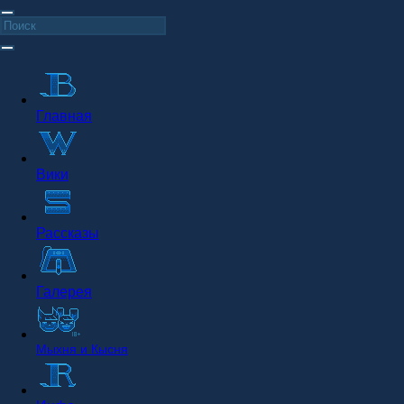
Главная
Вики
Рассказы
Галерея
Мыхня и Кысня