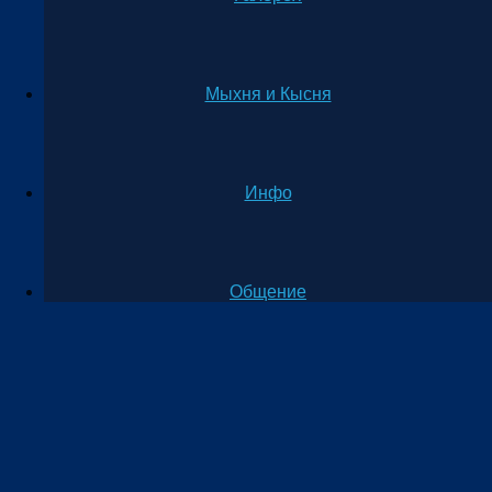
Мыхня и Кысня
Инфо
Общение