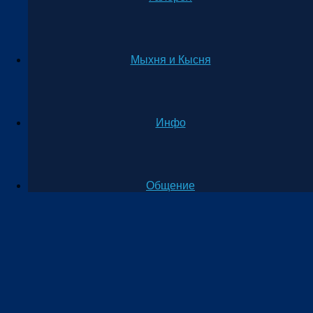
Мыхня и Кысня
Инфо
Общение