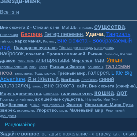
Звезда-маяк
,
Все тэги
существа
мышь
,
,
,
,
Вне сюжета 2 - Стихия огня
спидрав
Удача
Бестари
Ветер перемен
Танриэль
,
,
,
,
,
Пиксельарт
Вне сюжета - Воображаемый
,
,
,
наркомания
тыблоки
Космос
друг
,
,
,
,
Последняя пустыня
Тёмные дни впереди
мироздание
набросок
,
,
,
,
,
,
покемон
Провал сомнений
Рыжик
бикинсы
Кэтлинг
альтаряльцы
еда
Уинди
,
,
,
,
,
,
дракон
Мир снов
животные
талисман
,
,
,
,
,
Рыжик и Фаэтон
коровьи лепёшки
вики
квест
бананасы
неба
галерея
Little Big
,
,
,
,
,
,
Грёзный мир
талисманы
Тодд
разное
Adventure
Я и Жёлтый
синий
,
,
,
,
Бигблэк
FreeOrion
альтарялец
Вне сюжета
,
,
,
,
,
сайт
Вне сюжета (фанфик)
анонс
кошка
арт
,
,
,
,
,
Море одиночества
талисман огня
рассказы
,
,
,
,
волшебные существа
Промежуточный мир
HristinaRa
Мир Пути
,
,
,
,
,
Подбережье
Фаэтон
Испытания Мира Пути
днюха
Дельфилеоны
,
,
,
,
,
зверёк
Упорство
Маленький мир
вкусняшки
кисы
Реактивный
.
драндулет
Рандомайзер
Задайте вопрос
, оставьте пожелание - я отвечу, как только