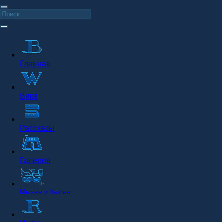
Главная
Вики
Рассказы
Галерея
Мыхня и Кысня