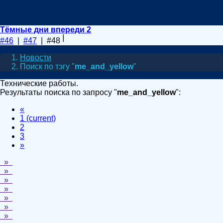
Тёмные дни впереди 2
#46
|
#47
| #48
Новости
Поиск по тэгу "
me_and_yellow
"
Технические работы.
Результаты поиска по запросу "
me_and_yellow
":
«
1
(current)
2
3
»
»
»
»
»
»
»
»