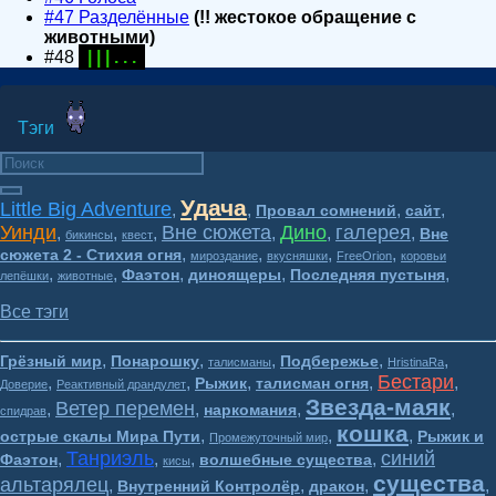
#47 Разделённые
(!! жестокое обращение с
животными)
#48
| | | . . .
Тэги
Удача
Little Big Adventure
,
,
,
,
Провал сомнений
сайт
Уинди
Вне сюжета
Дино
галерея
,
,
,
,
,
,
Вне
бикинсы
квест
,
,
,
,
сюжета 2 - Стихия огня
мироздание
вкусняшки
FreeOrion
коровьи
,
,
,
,
,
Фаэтон
диноящеры
Последняя пустыня
лепёшки
животные
Все тэги
,
,
,
,
,
Грёзный мир
Понарошку
Подбережье
талисманы
HristinaRa
Бестари
,
,
,
,
,
Рыжик
талисман огня
Доверие
Реактивный драндулет
Звезда-маяк
Ветер перемен
,
,
,
,
наркомания
спидрав
кошка
,
,
,
острые скалы Мира Пути
Рыжик и
Промежуточный мир
Танриэль
синий
,
,
,
,
Фаэтон
волшебные существа
кисы
существа
альтарялец
,
,
,
,
Внутренний Контролёр
дракон