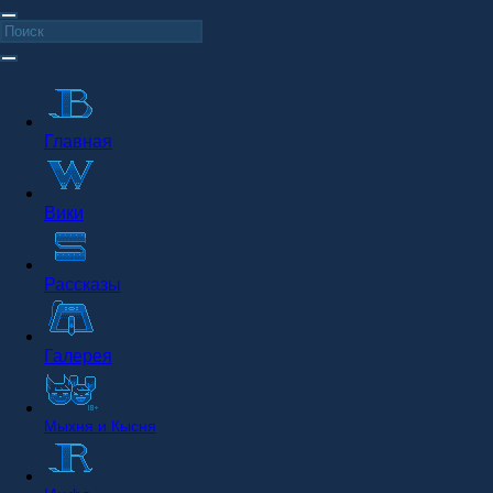
Главная
Вики
Рассказы
Галерея
Мыхня и Кысня