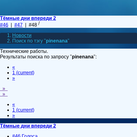
Тёмные дни впереди 2
#46
|
#47
| #48
Новости
Поиск по тэгу "
pinenana
"
Технические работы.
Результаты поиска по запросу "
pinenana
":
«
1
(current)
»
»
»
«
1
(current)
»
Тёмные дни впереди 2
#46 Голоса