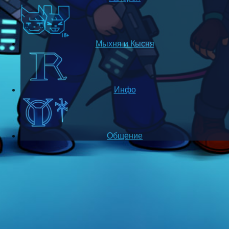
Мыхня и Кысня
Инфо
Общение