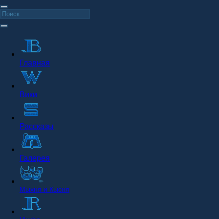
Главная
Вики
Рассказы
Галерея
Мыхня и Кысня