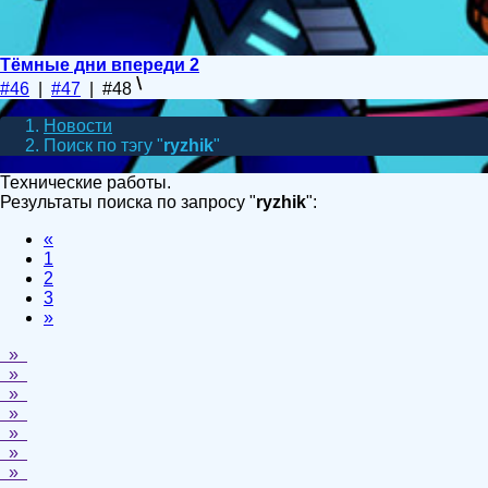
Тёмные дни впереди 2
#46
|
#47
| #48
Новости
Поиск по тэгу "
ryzhik
"
Технические работы.
Результаты поиска по запросу "
ryzhik
":
«
1
2
3
»
»
»
»
»
»
»
»