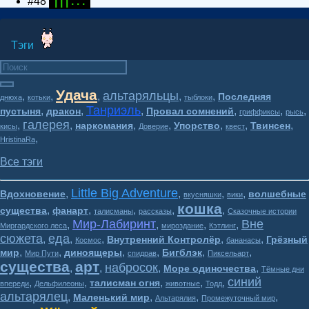
#48
| | | . . .
Тэги
Удача
альтаряльцы
,
,
,
,
,
Последняя
днюха
котьки
тыблоки
Танриэль
,
,
,
,
,
,
пустыня
дракон
Провал сомнений
гриффиксы
рысь
галерея
,
,
,
,
,
,
,
наркомания
Упорство
Твинсен
кисы
Доверие
квест
,
HristinaRa
Все тэги
Little Big Adventure
,
,
,
,
Вдохновение
волшебные
вкусняшки
вики
кошка
,
,
,
,
,
существа
фанарт
талисманы
рассказы
Сказочные истории
Мир-Лабиринт
Вне
,
,
,
,
Миргардского леса
мироздание
Кэтлинг
сюжета
еда
,
,
,
,
,
Внутренний Контролёр
Грёзный
Космос
бананасы
,
,
,
,
,
,
мир
диноящеры
Бигблэк
Мир Пути
спидрав
Пиксельарт
существа
арт
набросок
,
,
,
,
Море одиночества
Тёмные дни
синий
,
,
,
,
,
талисман огня
впереди
Дельфилеоны
животные
Тодд
альтарялец
,
,
,
,
Маленький мир
Альтарялия
Промежуточный мир