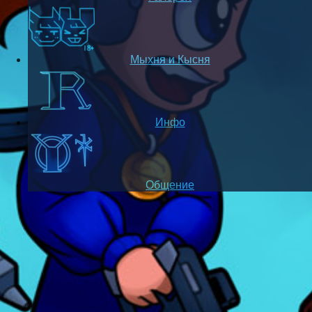
Мыхня и Кысня
Инфо
Общение