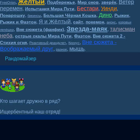
Жёлтый
Ветер
,
,
,
,
,
Подбережье
Мир снов
зверёк
FreeOrion
перемен
Бестари
Уинди
,
,
,
,
Испытания Мира Пути
Дино
,
,
,
,
,
Понарошку
Большая Чёрная Кошка
Рыжик
бикинсы
Я и Жёлтый
,
,
,
,
,
Рыжик и Фаэтон
сайт
покемон
анонс
коровьи
Звезда-маяк
талисман
,
,
,
Вне сюжета (фанфик)
лепёшки
неба
,
,
,
острые скалы Мира Пути
Фаэтон
Вне сюжета 2 -
Вне сюжета -
,
,
,
Стихия огня
Реактивный драндулет
Кронус
Воображаемый друг
мышь
,
,
.
разное
Рандомайзер
Кто шагает дружно в ряд?
Ищербентный наш отряд!
Волшебный мир BesTary* 16+
2018-2026