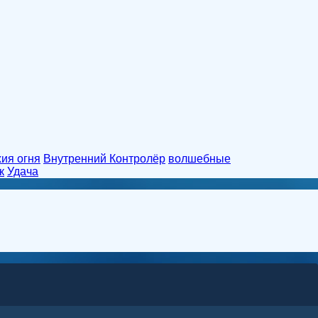
хия огня
Внутренний Контролёр
волшебные
к
Удача