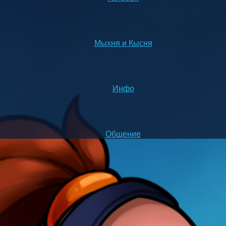
Мыхня и Кысня
Инфо
Общение