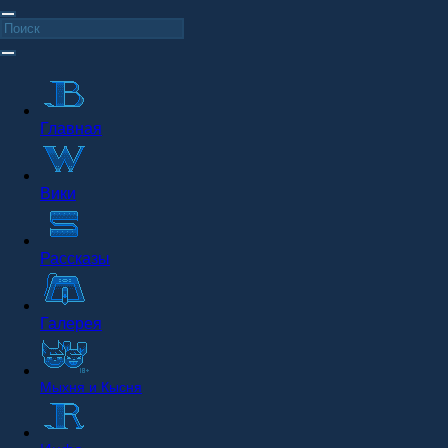
Главная
Вики
Рассказы
Галерея
Мыхня и Кысня