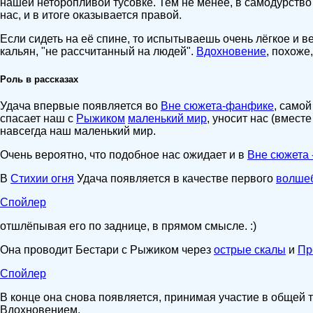
нашей неторопливой тусовке. Тем не менее, в самодурство 
нас, и в итоге оказывается правой.
Если сидеть на её спине, то испытываешь очень лёгкое и в
кальян, "не рассчитанный на людей".
Вдохновение
, похоже,
Роль в рассказах
Удача впервые появляется во
Вне сюжета-фанфике
, само
спасает наш с
Рыжиком
маленький мир
, уносит нас (вместе
навсегда наш маленький мир.
Очень вероятно, что подобное нас ожидает и в
Вне сюжета 
В
Стихии огня
Удача появляется в качестве первого
волшеб
Спойлер
отшлёпывая его по заднице, в прямом смысле. :)
Она проводит Бестари с Рыжиком через
острые скалы
и
Пр
Спойлер
В конце она снова появляется, принимая участие в общей ту
Вдохновением.