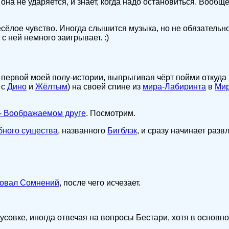
она не ударяется, и знает, когда надо остановиться. Вообщ
есёлое чувство. Иногда слышится музыка, но не обязательн
 с ней немного заигрывает. :)
й первой моей полу-истории, выпрыгивая чёрт пойми откуда
 с
Дино
и
Жёлтым
) на своей спине из
мира-Лабиринта
в
Мир
- Воображаемом друге
. Посмотрим.
ного существа
, названного
Бигблэк
, и сразу начинает разв
овал Сомнений
, после чего исчезает.
совке, иногда отвечая на вопросы Бестари, хотя в основном