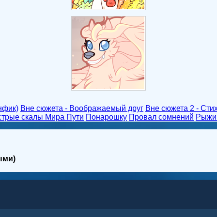
нфик)
Вне сюжета - Воображаемый друг
Вне сюжета 2 - Сти
стрые скалы Мира Пути
Понарошку
Провал сомнений
Рыжи
ыми)