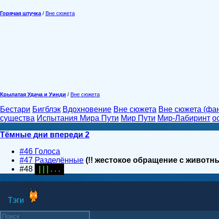
Горячая штучка
/
Вне сюжета
Крылатая Удача и Уинди
/
Вне сюжета
Бестари
Бигблэк
Вдохновение
Вне сюжета
Вне сюжета (фа
существа
Испытания Мира Пути
Мир Пути
Мир-Лабиринт
о
Тёмные дни впереди 2
#46 Голоса
#47 Разделённые
(!! жестокое обращение с животн
#48
| | | . . .
Тэги