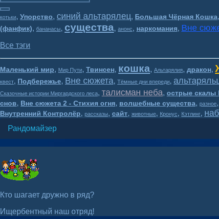
синий альтарялец
,
,
,
Упорство
Большая Чёрная Кошка
котьки
существа
Вне сюже
,
,
,
,
,
(фанфик)
наркомания
бананасы
анонс
Все тэги
кошка
,
,
,
,
,
,
Маленький мир
Твинсен
дракон
Мир Пути
Альтарялия
Вне сюжета
альтаряль
,
,
,
,
Подбережье
квест
Тёмные дни впереди
талисман неба
,
,
острые скалы 
Сказочные истории Миргардского леса
,
,
,
снов
Вне сюжета 2 - Стихия огня
волшебные существа
разное
наб
,
,
,
,
,
,
Внутренний Контролёр
сайт
рассказы
животные
Кронус
Кэтлинг
Рандомайзер
Кто шагает дружно в ряд?
Ищербентный наш отряд!