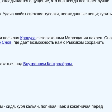
е, складывается ощущение, что она всегда всё знает лучше
о. Удача любит светские тусовки, неожиданные вещи; курить
 и посылая
Кронуса
с его законами Мироздания нахрен. Она
 Снов
, где даёт возможность нам с Рыжиком сохранить
лекаться над
Внутренним Контролёром
,
 - сидя, куря кальян, попивая чаёк и кокетничая перед