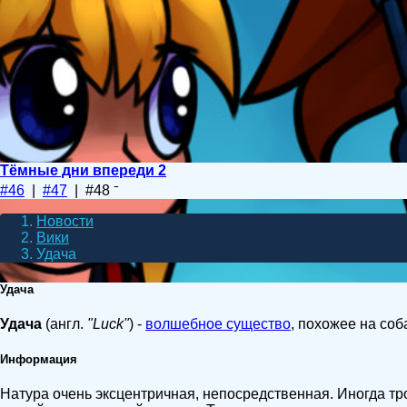
Тёмные дни впереди 2
#46
|
#47
| #48
Новости
Вики
Удача
Удача
Удача
(англ.
"Luck"
) -
волшебное существо
, похожее на соб
Информация
Натура очень эксцентричная, непосредственная. Иногда т