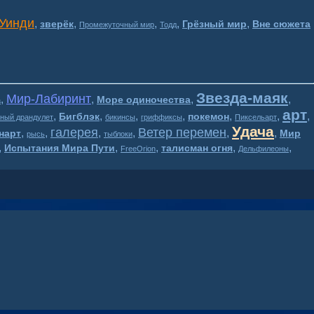
Уинди
,
,
,
,
,
зверёк
Грёзный мир
Вне сюжета
Промежуточный мир
Тодд
Звезда-маяк
Мир-Лабиринт
,
,
,
,
Море одиночества
а
арт
,
,
,
,
,
,
,
Бигблэк
покемон
ный драндулет
бикинсы
гриффиксы
Пиксельарт
Удача
галерея
Ветер перемен
,
,
,
,
,
,
нарт
Мир
рысь
тыблоки
,
,
,
,
,
Испытания Мира Пути
талисман огня
FreeOrion
Дельфилеоны