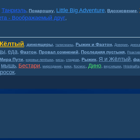
Танриэль
Little Big Adventure
,
,
,
,
,
Понарошку
Вдохновение
та - Воображаемый друг
,
Жёлтый
,
,
,
,
,
диноящеры
Рыжик и Фаэтон
талисманы
Доверие
днюх
цы
еда
,
,
,
,
,
Фаэтон
Провал сомнений
Последняя пустыня
Реактив
Я и Жёлтый
,
,
,
,
,
,
Мира Пути
Рыжик
фа
коровьи лепёшки
кисы
спидрав
мышь
Бестари
Дино
,
,
,
,
,
,
,
,
мироздание
вики
Космос
вкусняшки
HristinaRa
росок
.