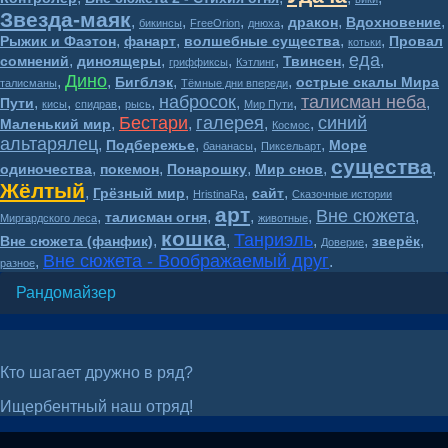
Звезда-маяк
,
,
,
,
,
,
дракон
Вдохновение
бикинсы
FreeOrion
днюха
,
,
,
,
Рыжик и Фаэтон
фанарт
волшебные существа
Провал
котьки
еда
,
,
,
,
,
,
сомнений
диноящеры
Твинсен
гриффиксы
Кэтлинг
Дино
,
,
,
,
Бигблэк
острые скалы Мира
талисманы
Тёмные дни впереди
набросок
талисман неба
,
,
,
,
,
,
,
Пути
кисы
спидрав
рысь
Мир Пути
Бестари
галерея
синий
,
,
,
,
Маленький мир
Космос
альтарялец
,
,
,
,
Подбережье
Море
бананасы
Пиксельарт
существа
,
,
,
,
,
одиночества
покемон
Понарошку
Мир снов
Жёлтый
,
,
,
,
Грёзный мир
сайт
HristinaRa
Сказочные истории
арт
Вне сюжета
,
,
,
,
,
талисман огня
Миргардского леса
животные
кошка
Танриэль
,
,
,
,
,
Вне сюжета (фанфик)
зверёк
Доверие
Вне сюжета - Воображаемый друг
,
.
разное
Рандомайзер
Кто шагает дружно в ряд?
Ищербентный наш отряд!
Волшебный мир BesTary* 16+