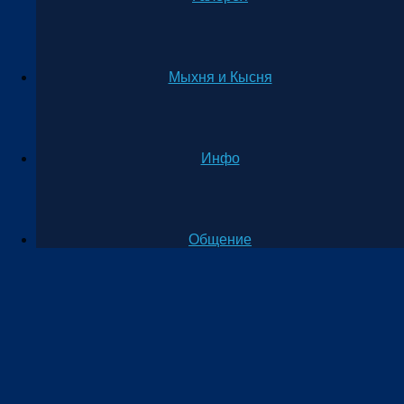
Мыхня и Кысня
Инфо
Общение