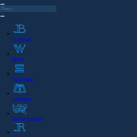
Главная
Вики
Рассказы
Галерея
Мыхня и Кысня