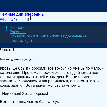
Тёмные дни впереди 2
#46
|
#47
| #48
Новости
Рассказы
Понарошку - или как Рыжик и Вдохновение
помогали(...)
Часть 1
Как не удался суицид
Кровь. Её брызги оросили всё вокруг, но мне было мало. Я
хотела ещё. Пробежав несколько шагов до ближайшей
стены, я прижалась к ней и замерла. Всё тихо, меня не
заметили. Крадучись, я направилась вдоль стены. Вот и
конец здания. Вот и рычит монстр за углом…
- Иййййййя! Хрысь! Хрысь!
Вот и отлетела чья-то башка. Бум!