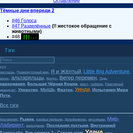
Оглавление
Тёмные дни впереди 2
#46 Голоса
#47 Разделённые
(!! жестокое обращение с
животными)
#48
| | | . . .
Тэги
Я и Жёлтый
Little Big Adventure
,
,
,
,
рассказы
Промежуточный мир
альтаряльцы
Ветер перемен
,
,
,
,
,
анонс
Кронус
Тодд
,
,
,
,
наркомания
Большая Чёрная Кошка
квест
тыблоки
Реактивный
мышь
Уинди
,
,
,
,
,
Упорство
Фаэтон
Испытания Мира
драндулет
,
Пути
Все тэги
Мир-
,
,
,
,
,
Рыжик
Альтарялия
коровьи лепёшки
Дельфилеоны
вкусняшки
Лабиринт
,
,
,
Последняя пустыня
Внутренний
мироздание
Удача
,
,
,
,
Контролёр
Вне сюжета 2 - Стихия огня
вики