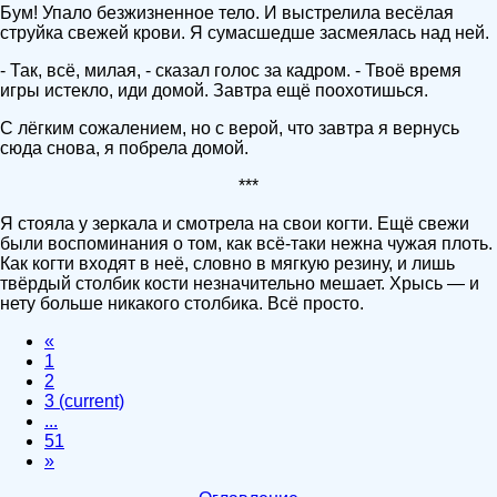
Бум! Упало безжизненное тело. И выстрелила весёлая
струйка свежей крови. Я сумасшедше засмеялась над ней.
- Так, всё, милая, - сказал голос за кадром. - Твоё время
игры истекло, иди домой. Завтра ещё поохотишься.
С лёгким сожалением, но с верой, что завтра я вернусь
сюда снова, я побрела домой.
***
Я стояла у зеркала и смотрела на свои когти. Ещё свежи
были воспоминания о том, как всё-таки нежна чужая плоть.
Как когти входят в неё, словно в мягкую резину, и лишь
твёрдый столбик кости незначительно мешает. Хрысь — и
нету больше никакого столбика. Всё просто.
«
1
2
3
(current)
...
51
»